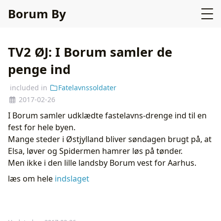
Borum By
TV2 ØJ: I Borum samler de
penge ind
included in
Fatelavnssoldater
2017-02-26
I Borum samler udklædte fastelavns-drenge ind til en
fest for hele byen.
Mange steder i Østjylland bliver søndagen brugt på, at
Elsa, løver og Spidermen hamrer løs på tønder.
Men ikke i den lille landsby Borum vest for Aarhus.
læs om hele
indslaget